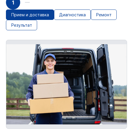
1
восстановления и целостность техники.
В случае ошибки с нашей стороны,
Прием и доставка
Диагностика
Ремонт
возмещаем убытки.
До 36 месяцев на повторное
Результат
восстановление устройств
При наличии гарантийного талона и
чека, мы проведём повторную починку
устройства бесплатно и без ожидания.