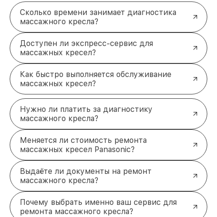
Скорость
. Выполняем срочные заказы и
Сколько времени занимает диагностика
ремонтируем кресла за минимальные сроки.
массажного кресла?
Удобная оплата
. Предусмотрены разные
способы расчёта — наличными, картой или
переводом.
Доступен ли экспресс-сервис для
Выезд мастера
. Возможен ремонт на месте,
массажных кресел?
если это не требует сложных манипуляций.
Сохраните комфорт с исправным
Как быстро выполняется обслуживание
массажным креслом!
массажных кресел?
Ремонт массажного кресла Panasonic станет
простым и удобным, если доверить его
Нужно ли платить за диагностику
профессионалам. Качественная диагностика и
массажного кресла?
исправление неисправностей вернут вашему
устройству функциональность и комфорт.
Меняется ли стоимость ремонта
Позвоните по телефону +7 (495) 152-68-30 или
массажных кресел Panasonic?
приезжайте по адресу улица Сущёвский Вал, 5с1
для консультации и записи на ремонт. Мы
сделаем всё, чтобы ваше кресло снова радовало
Выдаёте ли документы на ремонт
вас каждый день!
массажного кресла?
Почему выбрать именно ваш сервис для
ремонта массажного кресла?