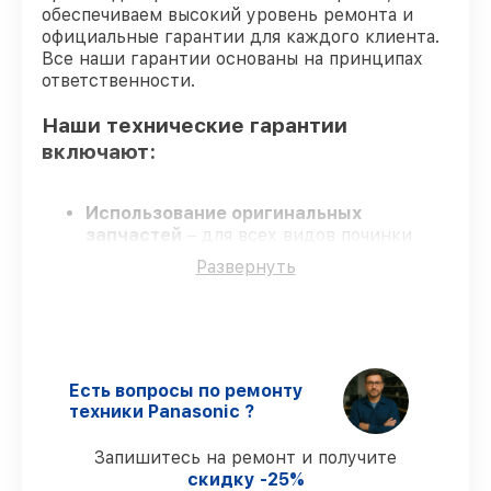
от 2500₽
кресла Panasonic
обеспечиваем высокий уровень ремонта и
официальные гарантии для каждого клиента.
Все наши гарантии основаны на принципах
ответственности.
Наши технические гарантии
включают:
Использование оригинальных
запчастей
– для всех видов починки
массажных кресел применяются только
Развернуть
оригинальные запчасти.
Квалифицированные специалисты
–
обучение и сертификация подтверждают
уровень мастерства.
Точные сроки выполнения
–
гарантируем завершение починки без
Есть вопросы по ремонту
задержек.
техники Panasonic ?
Сервис с гарантией
– официальная
гарантия на все виды работ.
Запишитесь на ремонт и получите
скидку -25%