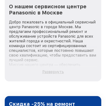
О нашем сервисном центре
Panasonic в Москве
Добро пожаловать в официальный сервисный
центр Panasonic в городе Москве. Мы
предлагаем профессиональный ремонт и
обслуживание устройств Panasonic для всех
жителей города и окрестностей. Наша
команда состоит из сертифицированных
специалистов, которые постоянно повышают
свою квалификацию, чтобы предоставить вам
лучший сервис.
Миссия нашего центра — обеспечить
качественный и доступный ремонт для
Развернуть
каждого пользователя продукции Panasonic,
вне зависимости от сложности поломки. Мы
стремимся к тому, чтобы каждый клиент был
удовлетворен скоростью и качеством
предоставляемых услуг. Наша цель — стать
лучшим сервисным центром Panasonic в
городе Москве, постоянно повышая уровень
Скидка -25% на ремонт